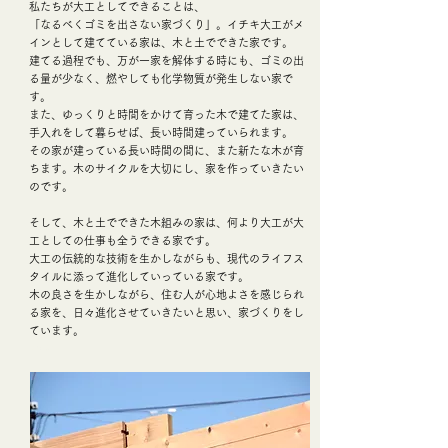
私たちが大工としてできることは、
「なるべくゴミを出さない家づくり」。イチキ大工がメ
インとして建てている家は、木と土でできた家です。
建てる過程でも、万が一家を解体する時にも、ゴミの出
る量が少なく、燃やしても化学物質が発生しない家で
す。
また、ゆっくりと時間をかけて育った木で建てた家は、
手入れをして暮らせば、長い時間建っていられます。
その家が建っている長い時間の間に、また新たな木が育
ちます。木のサイクルを大切にし、家を作っていきたい
のです。
そして、木と土でできた木組みの家は、何より大工が大
工としての仕事も全うできる家です。
大工の伝統的な技術を生かしながらも、現代のライフス
タイルに添って進化していっている家です。
​木の良さを生かしながら、住む人が心地よさを感じられ
る家を、日々進化させていきたいと思い、家づくりをし
ています。
イチキ大工