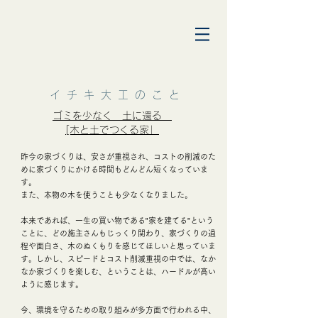
イ チ キ 大 工 の こ と
ゴミを少なく 土に還る
[木と土でつくる家」
昨今の家づくりは、安さが重視され、コストの削減のた
めに家づくりにかける時間もどんどん短くなっていま
す。
また、本物の木を使うことも少なくなりました。
​本来であれば、一生の買い物である‟家を建てる”という
ことに、どの施主さんもじっくり関わり、家づくりの過
程や面白さ、木のぬくもりを感じてほしいと思っていま
す。しかし、スピードとコスト削減重視の中では、なか
なか家づくりを楽しむ、ということは、ハードルが高い
ように感じます。
今、環境を守るための取り組みが多方面で行われる中、