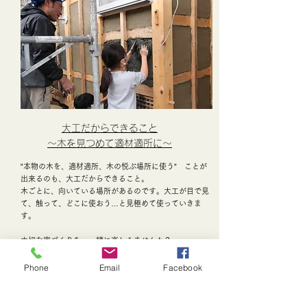
大工だからできること
～木を見つめて適材適所に～
‟本物の木を、適材適所、木の悦ぶ場所に使う” ことが
出来るのも、大工だからできること。
木ごとに、向いている場所があるのです。大工が目で見
て、触って、どこに使おう…と見極めて使っていきま
す。
大切な家づくりを、一緒に楽しみませんか？
「予算が心配」「こういう家って高いんじゃない？」
「木組みの家って何がいいの？」「土壁って何？」
Phone
Email
Facebook
ちょっと言いにくい心配もあるかと思います。まずはご
相談いただければ、お話させていただきます。