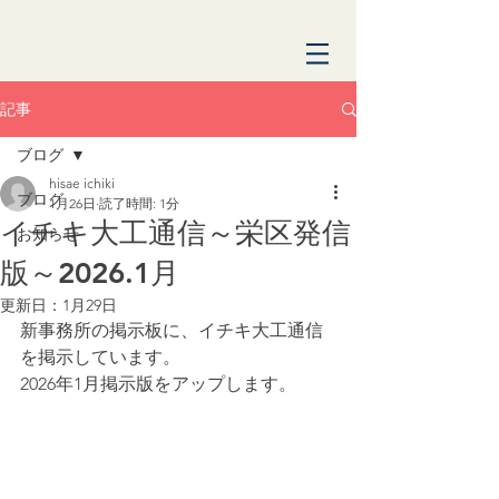
記事
ブログ
hisae ichiki
ブログ
1月26日
読了時間: 1分
イチキ大工通信～栄区発信
お知らせ
版～2026.1月
更新日：
1月29日
新事務所の掲示板に、イチキ大工通信
を掲示しています。
2026年1月掲示版をアップします。